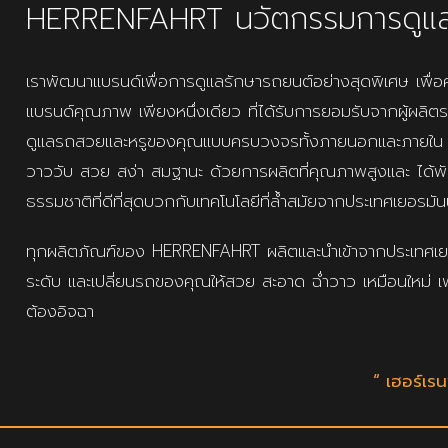
HERRENFAHRT นวัตกรรมการดูแ
เราพัฒนาแบรนด์เพื่อการดูแลรักษารถยนต์อย่างสุดพิเศษ เพื
แบรนด์คุณภาพ เพียงหนึ่งเดียว ที่ได้รับการยอมรับจากผู้ผลิต
ดูแลรถสวยและหรูของคุณแบบครบวงจรทั้งภายนอกและภายใน เพ
วาววับ สวย สง่า สมฐานะ ด้วยการผลิตที่คุณภาพสูงและ ได
ธรรมชาติที่ดีที่สุดบวกกับเทคโนโลยีที่ล้ำสมัยจากประเทศเยอรมัน
ทุกผลิตภัณฑ์ของ HERRENFAHRT ผลิตและนำเข้าจากประเทศเยอร
ระดับ และเปลี่ยนรถของคุณให้สวย สะอาด ฉ่ำวาว เหมือนใหม่ เพ
ต้องอิจฉา
“ เฮอร์เร