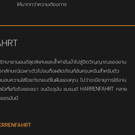
ให้มากกว่าความต้องการ
AHRT
กษายานยนต์สุดพิเศษและล้ำค่าอันนำไปสู่จิตวิญญาณของยาน
็นเอกลักษณ์เฉพาะตัวไปจนถึงผลิตภัณฑ์อันครบครันสำหรับตัว
มอบความใส่ใจแก่รถยนต์ในฝันของคุณ ไม่ว่าจะมีอายุการใช้งาน
ลใจที่แท้จริงของเรา จนปัจจุบัน แบรนด์ HARRENFAHRT กลาย
ยอรมันนี
 HERRENFAHRT