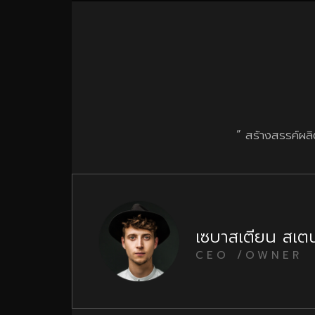
” สร้างสรรค์ผล
เซบาสเตียน สเตน
CEO /OWNER