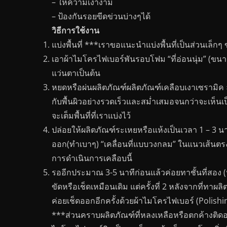
– ให้ความเงางาม
– ป้องกันรอยขีดข่วนบ่างๆได้
วิธีการใช้งาน
แบ่งพื้นที่ ***เราขอแนะนำแบ่งพื้นที่เป็นส่วนเล็กๆ
เอาผ้าไมโครไฟเบอร์พันรอบโฟม “ที่อ่อนนุ่ม” (ขนาด
แว่นตาเป็นต้น
หยดหรือผ่นผลิตภัณฑ์ผลิตภัณฑ์เคลือบเงาเซรามิค ล
กับพื้นผิวอย่างรวดเร็วและสม่ำเสมอจนกว่าจะเห็น
จะเต็มพื้นที่ที่เราแบ่งไว้
ปล่อยให้ผลิตภัณฑ์ระเหยหรือแห้งเป็นเวลา 1 – 3 นาท
ออก(ทำเบาๆ) “เคลื่อนที่แบบวงกลม” ในแนวเส้นต
การดำเนินการเคลือบนี้
รออีกประมาณ 3-5 นาทีก่อนแล้วค่อยทาชั้นที่สอง (
ขัดหรือเช็ดเหมือนเดิม แต่ครั้งที่ 2 หลังจากที่ท
ค่อยเช็ดออกอีกครั้งด้วยผ้าไมโครไฟเบอร์ (Polishi
***ส่วนคราบผลิตภัณฑ์ที่หลงเหลือหรือตกค้างติดอ