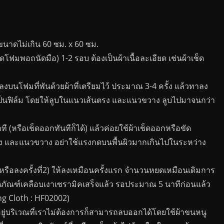
 ขนาดไม่เกิน 60 ซม. x 60 ซม.
โฟมพอถนัดมือ) 1-2 รอบ ต้องเป็นผ้าเนื้อละเอียด เช่นผ้าเช็ด
งบนโฟมที่พันด้วยผ้าที่เตรียมไว้ ประมาณ 3-4 ครั้ง แล้วทาลง
เป็นฟิล์ม โดยให้ลูบในแนวเส้นตรง และแนวขวาง ลูบไปมาจนกว่า
ี (หรือเช็ดออกทันทีก็ได้) แล้วค่อยใช้ผ้าเช็ดออกหรือขัด
รง และแนวขวาง อย่าใช้แรงกดบนพื้นผิวมากเกินไปในระหว่าง
หรือลงครั้งที่2) ให้ลงเหมือนครั้งแรก จำนวนหยดเหมือนเดิมการ
าผลิตภัณฑ์เคลือบเงาเซรามิคเสร็จแล้ว รอประมาณ 5 นาทีก่อนแล้ว
ng Cloth : HF02002)
ยู่บริเวณที่เราไม่ต้องการก็สามารถลบออกได้โดยใช้ผ้าขนหนู