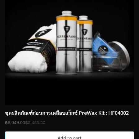
ชุดผลิตภัณฑ์ก่อนการเคลือบแว็กซ์ Pre­Wax Kit : HF04002
฿
8,049.00
฿
8,469.00
Add to cart