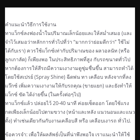
Description
คำแนะนำวิธีการใช้งาน
ทาแว็กซ์ลงฟองน้ำในปริมาณเล็กน้อยและให้สม่ำเสมอ (และ
จำไว้เสมอว่าหลักการทั่วไปที่ว่า “มากกว่าย่อมดีกว่า” ใช้ไม่
ได้กับเรา) ควรใช้แว็กซ์เท่ากับปริมาณของ ผลวอลนัท (หรือ
ลูกเกาลัด) ก็เพียงพอ ในประสิทธิภาพที่สูง กับรถขนาดทั่วไป
หากต้องการให้สีรถมีความเงางามดูชุ่มชื่นขึ้น สามารถทำได้
โดยใช้สเปรย์ (Spray Shine) ฉีดพ่น ทา เคลือบ หลังจากที่ลง
แว๊กซ์ เพิ่มความเงางามให้กับรถคุณ (ขายแยก) และยังทำให้
แว็กซ์ ขัด ได้ง่ายขึ้น (ในครั้งต่อๆไป)
ทาแว็กซ์แล้ว ปล่อยไว้ 20-40 นาที ค่อยเช็ดออก โดยใช้แรง
กดเพียงเล็กน้อยไปตามขวาง (หน้าและหลัง แนวนอนและแนว
ตั้ง) ทำเช่นเดียวกันกับงานเคลือบสี หรือ เคลือบเงารถ ทั่วไป.
ข้อควรจำ: เพื่อให้ผลลัพธ์เป็นที่น่าพึงพอใจ เราแนะนำให้ใช้