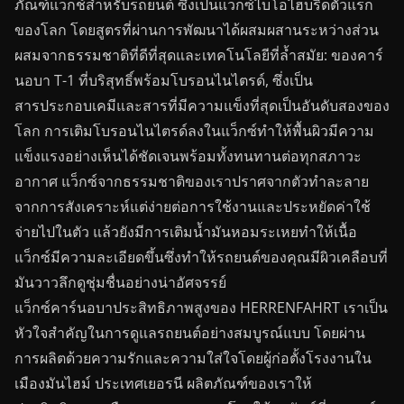
ภัณฑ์แว็กช์สำหรับรถยนต์ ซึ่งเป็นแว็กซ์ไบโอไฮบริดตัวแรก
ของโลก โดยสูตรที่ผ่านการพัฒนาได้ผสมผสานระหว่างส่วน
ผสมจากธรรมชาติที่ดีที่สุดและเทคโนโลยีที่ล้ำสมัย: ของคาร์
นอบา T-1 ที่บริสุทธิ์พร้อมโบรอนไนไตรด์, ซึ่งเป็น
สารประกอบเคมีและสารที่มีความแข็งที่สุดเป็นอันดับสองของ
โลก การเติมโบรอนไนไตรด์ลงในแว็กซ์ทำให้พื้นผิวมีความ
แข็งแรงอย่างเห็นได้ชัดเจนพร้อมทั้งทนทานต่อทุกสภาวะ
อากาศ แว็กซ์จากธรรมชาติของเราปราศจากตัวทำละลาย
จากการสังเคราะห์แต่ง่ายต่อการใช้งานและประหยัดค่าใช้
จ่ายไปในตัว แล้วยังมีการเติมน้ำมันหอมระเหยทำให้เนื้อ
แว็กซ์มีความละเอียดขึ้นซึ่งทำให้รถยนต์ของคุณมีผิวเคลือบที่
มันวาวลึกดูชุ่มชื่นอย่างน่าอัศจรรย์
แว็กซ์คาร์นอบาประสิทธิภาพสูงของ HERRENFAHRT เราเป็น
หัวใจสำคัญในการดูแลรถยนต์อย่างสมบูรณ์แบบ โดยผ่าน
การผลิตด้วยความรักและความใส่ใจโดยผู้ก่อตั้งโรงงานใน
เมืองมันไฮม์ ประเทศเยอรนี ผลิตภัณฑ์ของเราให้